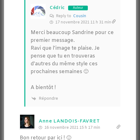
Cédric
Auteur
Reply to
Cousin
17 novembre 2021 11 h 31 min
Merci beaucoup Sandrine pour ce
premier message.
Ravi que l’image te plaise. Je
pense que tu en trouveras
d’autres du même style ces
prochaines semaines 🙂
A bientôt !
Répondre
Anne LANDOIS-FAVRET
16 novembre 2021 15 h 17 min
Bon retour par ici ! 🙂