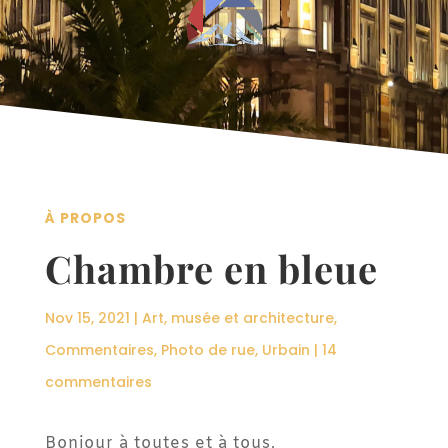
À PROPOS
Chambre en bleue
Nov 15, 2021
|
Art, musée et architecture
,
Commentaires
,
Photo de rue
,
Urbain
|
14
commentaires
Bonjour à toutes et à tous,