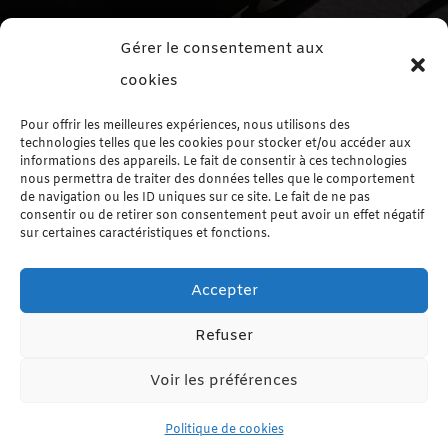
Me contacter
Gérer le consentement aux
Formulaire de contact
cookies
Me suivre sur les réseaux sociaux
Pour offrir les meilleures expériences, nous utilisons des
technologies telles que les cookies pour stocker et/ou accéder aux
informations des appareils. Le fait de consentir à ces technologies
nous permettra de traiter des données telles que le comportement
de navigation ou les ID uniques sur ce site. Le fait de ne pas
consentir ou de retirer son consentement peut avoir un effet négatif
sur certaines caractéristiques et fonctions.
Le Blog autrement
Accepter
Le Blog par Catégorie
Refuser
Voir les préférences
Le Blog par Étiquette
Politique de cookies
(c) Tous droits réservés Cédric FOCKEU