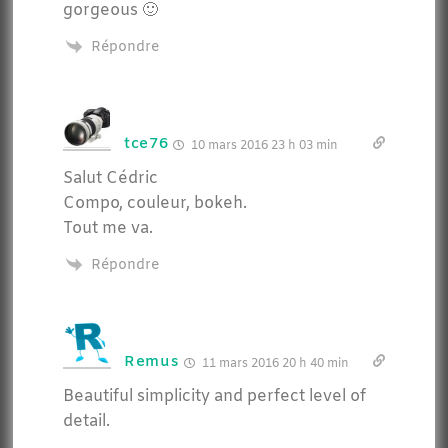
gorgeous 🙂
Répondre
tce76
10 mars 2016 23 h 03 min
Salut Cédric
Compo, couleur, bokeh.
Tout me va.
Répondre
Remus
11 mars 2016 20 h 40 min
Beautiful simplicity and perfect level of
detail.