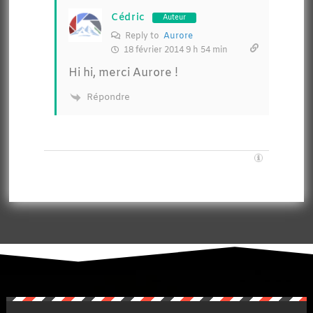
Cédric
Auteur
Reply to
Aurore
18 février 2014 9 h 54 min
Hi hi, merci Aurore !
Répondre