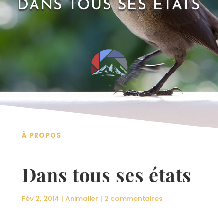
DANS TOUS SES ÉTATS
À PROPOS
Dans tous ses états
Fév 2, 2014
|
Animalier
|
2 commentaires