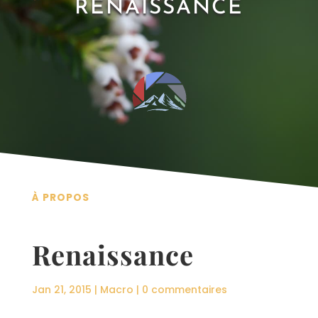
RENAISSANCE
À PROPOS
Renaissance
Jan 21, 2015
|
Macro
|
0 commentaires