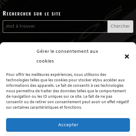
Rechercher sur le site
Me contacter
Gérer le consentement aux
Formulaire de contact
cookies
Me suivre sur les réseaux sociaux
Pour offrir les meilleures expériences, nous utilisons des
technologies telles que les cookies pour stocker et/ou accéder aux
informations des appareils. Le fait de consentir à ces technologies
nous permettra de traiter des données telles que le comportement
de navigation ou les ID uniques sur ce site. Le fait de ne pas
consentir ou de retirer son consentement peut avoir un effet négatif
sur certaines caractéristiques et fonctions.
Le Blog autrement
Accepter
Le Blog par Catégorie