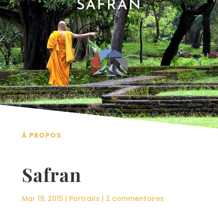
SAFRAN
À PROPOS
Safran
Mar 19, 2015
|
Portraits
|
2 commentaires