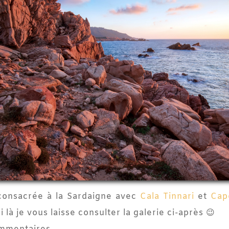
s consacrée à la Sardaigne avec
Cala Tinnari
et
Cap
 là je vous laisse consulter la galerie ci-après 😉