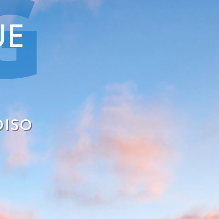
G
UE
DISO