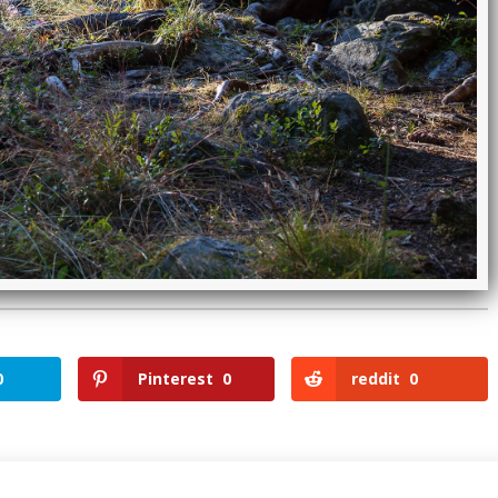
0
Pinterest
0
reddit
0