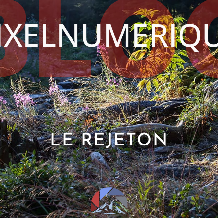
BLO
IXELNUMERIQ
LE REJETON