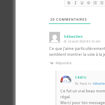
20
COMMENTAIRES
Sébastien
14 août 2015 8 h 31 min
Ce que j’aime particulièrement,
semblent montrer la voie à la 
Répondre
Cédric
Reply to
Sébastie
Ce fut un vrai beau momen
régal.
Merci pour ton message