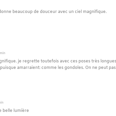
donne beaucoup de douceur avec un ciel magnifique.
 min
ifique. je regrette toutefois avec ces poses très longues qu
et puisque amarraient: comme les gondoles. On ne peut pa
min
e belle lumière