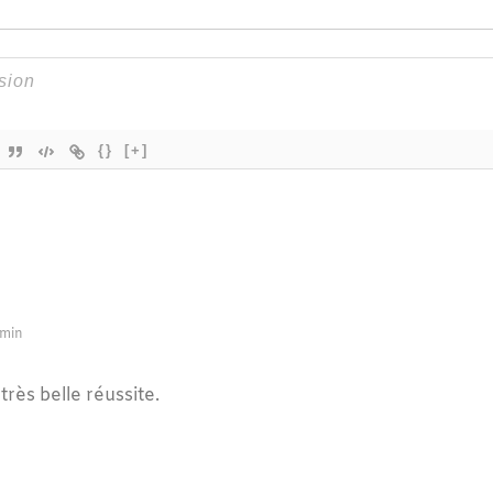
{}
[+]
 min
rès belle réussite.