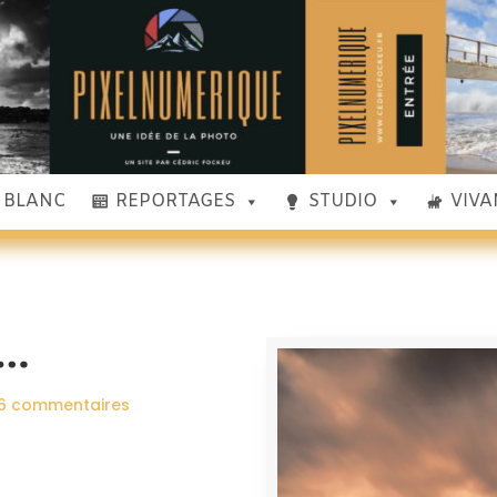
& BLANC
REPORTAGES
STUDIO
VIVA
e…
16 commentaires