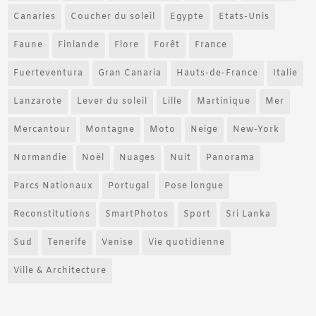
Canaries
Coucher du soleil
Egypte
Etats-Unis
Faune
Finlande
Flore
Forêt
France
Fuerteventura
Gran Canaria
Hauts-de-France
Italie
Lanzarote
Lever du soleil
Lille
Martinique
Mer
Mercantour
Montagne
Moto
Neige
New-York
Normandie
Noël
Nuages
Nuit
Panorama
Parcs Nationaux
Portugal
Pose longue
Reconstitutions
SmartPhotos
Sport
Sri Lanka
Sud
Tenerife
Venise
Vie quotidienne
Ville & Architecture