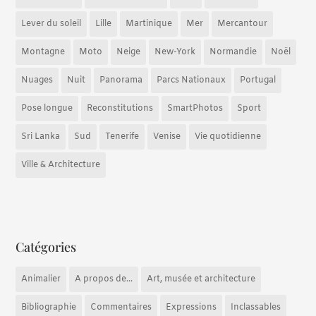
Lever du soleil
Lille
Martinique
Mer
Mercantour
Montagne
Moto
Neige
New-York
Normandie
Noël
Nuages
Nuit
Panorama
Parcs Nationaux
Portugal
Pose longue
Reconstitutions
SmartPhotos
Sport
Sri Lanka
Sud
Tenerife
Venise
Vie quotidienne
Ville & Architecture
Catégories
Animalier
A propos de...
Art, musée et architecture
Bibliographie
Commentaires
Expressions
Inclassables