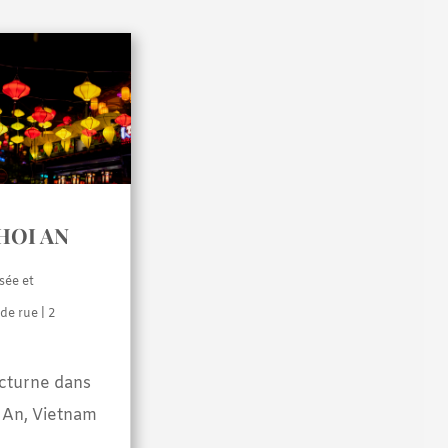
HOI AN
sée et
de rue
| 2
cturne dans
i An, Vietnam