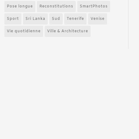
Pose longue
Reconstitutions
SmartPhotos
Sport
Sri Lanka
Sud
Tenerife
Venise
Vie quotidienne
Ville & Architecture