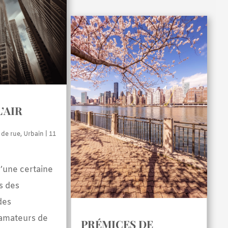
L’AIR
 de rue
,
Urbain
| 11
’une certaine
s des
des
amateurs de
PRÉMICES DE