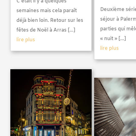
C’était il y a quelques
Deuxième séri
semaines mais cela paraît
séjour à Paler
déjà bien loin. Retour sur les
parties qui mêl
fêtes de Noël à Arras […]
« nuit » […]
lire plus
lire plus