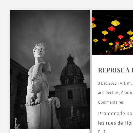
REPRISE À 
3 Déc 2023
|
Art, mu
architecture
,
Photo 
Commentaires
Promenade no
les rues de Hộ
[…]