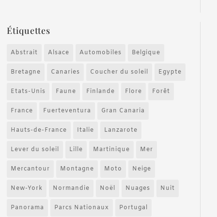
Étiquettes
Abstrait
Alsace
Automobiles
Belgique
Bretagne
Canaries
Coucher du soleil
Egypte
Etats-Unis
Faune
Finlande
Flore
Forêt
France
Fuerteventura
Gran Canaria
Hauts-de-France
Italie
Lanzarote
Lever du soleil
Lille
Martinique
Mer
Mercantour
Montagne
Moto
Neige
New-York
Normandie
Noël
Nuages
Nuit
Panorama
Parcs Nationaux
Portugal