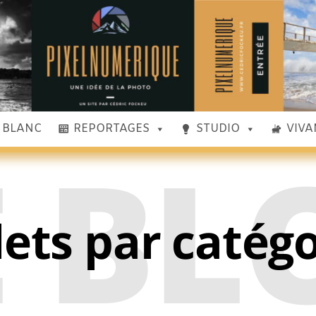
& BLANC
REPORTAGES
STUDIO
VIVA
E BL
lets par catég