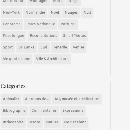
Mercantour
Montagne
Moto
Neige
New-York
Normandie
Noël
Nuages
Nuit
Panorama
Parcs Nationaux
Portugal
Pose longue
Reconstitutions
SmartPhotos
Sport
Sri Lanka
Sud
Tenerife
Venise
Vie quotidienne
Ville & Architecture
Catégories
Animalier
A propos de...
Art, musée et architecture
Bibliographie
Commentaires
Expressions
Inclassables
Macro
Nature
Noir et Blanc