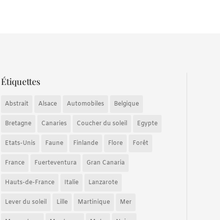
Étiquettes
Abstrait
Alsace
Automobiles
Belgique
Bretagne
Canaries
Coucher du soleil
Egypte
Etats-Unis
Faune
Finlande
Flore
Forêt
France
Fuerteventura
Gran Canaria
Hauts-de-France
Italie
Lanzarote
Lever du soleil
Lille
Martinique
Mer