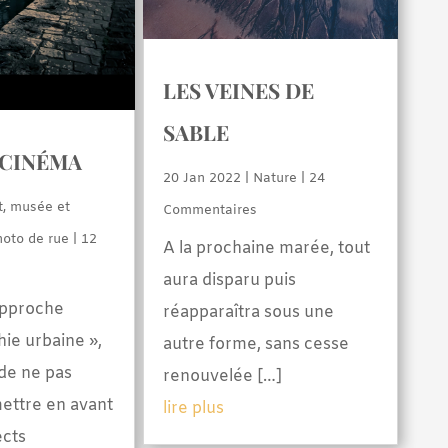
LES VEINES DE
SABLE
 CINÉMA
20 Jan 2022
|
Nature
| 24
t, musée et
Commentaires
hoto de rue
| 12
A la prochaine marée, tout
aura disparu puis
approche
réapparaîtra sous une
ie urbaine »,
autre forme, sans cesse
 de ne pas
renouvelée […]
ettre en avant
lire plus
ects