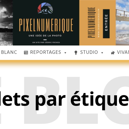
& BLANC
REPORTAGES
STUDIO
VIVA
E BL
lets par étiqu