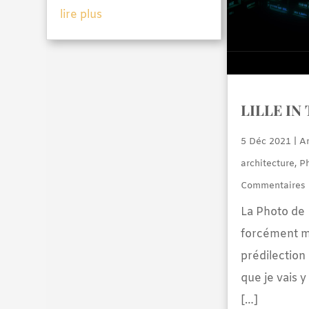
lire plus
LILLE IN
5 Déc 2021
|
Ar
architecture
,
P
Commentaires
La Photo de 
forcément m
prédilection 
que je vais 
[…]