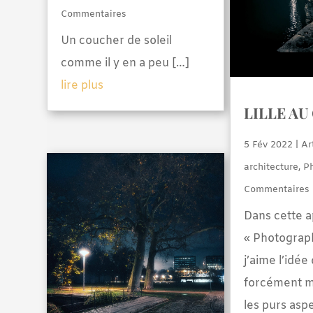
Commentaires
Un coucher de soleil
comme il y en a peu […]
lire plus
LILLE AU
5 Fév 2022
|
Ar
architecture
,
P
Commentaires
Dans cette 
« Photograph
j’aime l’idée
forcément m
les purs asp