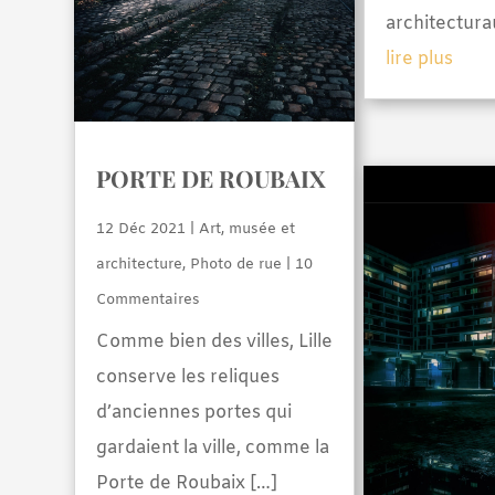
architectura
lire plus
PORTE DE ROUBAIX
12 Déc 2021
|
Art, musée et
architecture
,
Photo de rue
| 10
Commentaires
Comme bien des villes, Lille
conserve les reliques
d’anciennes portes qui
gardaient la ville, comme la
Porte de Roubaix […]