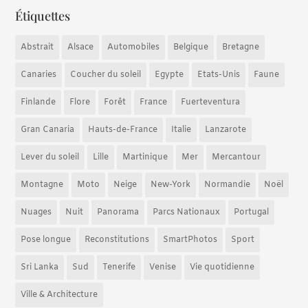
Étiquettes
Abstrait
Alsace
Automobiles
Belgique
Bretagne
Canaries
Coucher du soleil
Egypte
Etats-Unis
Faune
Finlande
Flore
Forêt
France
Fuerteventura
Gran Canaria
Hauts-de-France
Italie
Lanzarote
Lever du soleil
Lille
Martinique
Mer
Mercantour
Montagne
Moto
Neige
New-York
Normandie
Noël
Nuages
Nuit
Panorama
Parcs Nationaux
Portugal
Pose longue
Reconstitutions
SmartPhotos
Sport
Sri Lanka
Sud
Tenerife
Venise
Vie quotidienne
Ville & Architecture