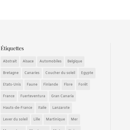
Étiquettes
Abstrait
Alsace
Automobiles
Belgique
Bretagne
Canaries
Coucher du soleil
Egypte
Etats-Unis
Faune
Finlande
Flore
Forêt
France
Fuerteventura
Gran Canaria
Hauts-de-France
Italie
Lanzarote
Lever du soleil
Lille
Martinique
Mer