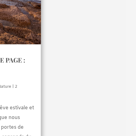
 PAGE :
Nature
| 2
êve estivale et
que nous
portes de