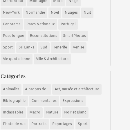
Mercantour
Montagne
Moto
Neige
New-York
Normandie
Noël
Nuages
Nuit
Panorama
Parcs Nationaux
Portugal
Pose longue
Reconstitutions
SmartPhotos
Sport
Sri Lanka
Sud
Tenerife
Venise
Vie quotidienne
Ville & Architecture
Catégories
Animalier
A propos de...
Art, musée et architecture
Bibliographie
Commentaires
Expressions
Inclassables
Macro
Nature
Noir et Blanc
Photo de rue
Portraits
Reportages
Sport