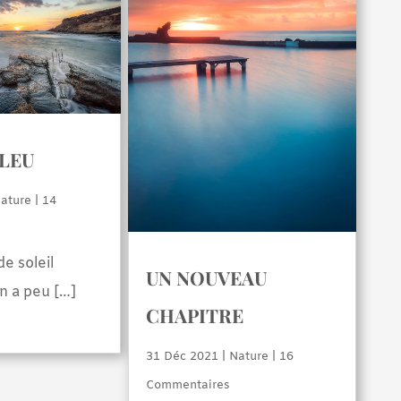
BLEU
ature
| 14
e soleil
UN NOUVEAU
n a peu […]
CHAPITRE
31 Déc 2021
|
Nature
| 16
Commentaires