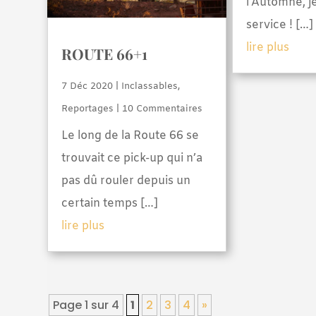
l’Automne, j
service ! […]
lire plus
ROUTE 66+1
7 Déc 2020
|
Inclassables
,
Reportages
| 10 Commentaires
Le long de la Route 66 se
trouvait ce pick-up qui n’a
pas dû rouler depuis un
certain temps […]
lire plus
Page 1 sur 4
1
2
3
4
»