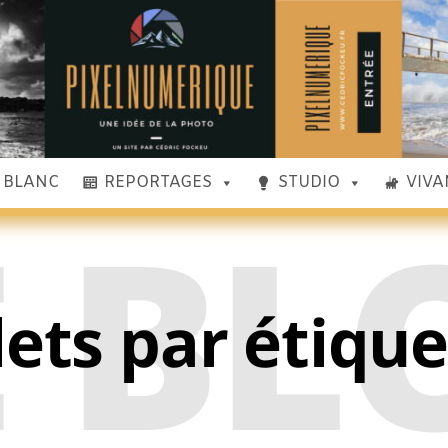
& BLANC
REPORTAGES
STUDIO
VIVA
E BL
lets par étiqu