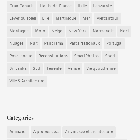
Gran Canaria
Hauts-de-France
Italie
Lanzarote
Lever du soleil
Lille
Martinique
Mer
Mercantour
Montagne
Moto
Neige
New-York
Normandie
Noël
Nuages
Nuit
Panorama
Parcs Nationaux
Portugal
Pose longue
Reconstitutions
SmartPhotos
Sport
Sri Lanka
Sud
Tenerife
Venise
Vie quotidienne
Ville & Architecture
Catégories
Animalier
A propos de...
Art, musée et architecture