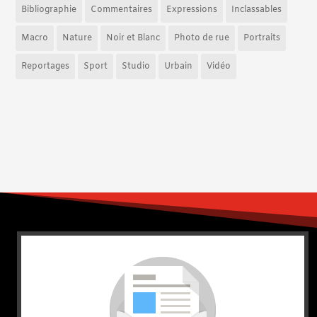
Bibliographie
Commentaires
Expressions
Inclassables
Macro
Nature
Noir et Blanc
Photo de rue
Portraits
Reportages
Sport
Studio
Urbain
Vidéo