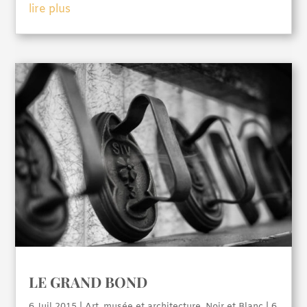
lire plus
LE GRAND BOND
6 Juil 2015
|
Art, musée et architecture
,
Noir et Blanc
| 6