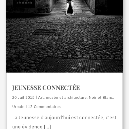
JEUNESSE CONNECTÉE
20 Juil 2015
|
Art, musée et architecture
,
Noir et Blanc
,
Urbain
| 13 Commentaires
La Jeunesse d’aujourd’hui est connectée, c’est
une évidence […]