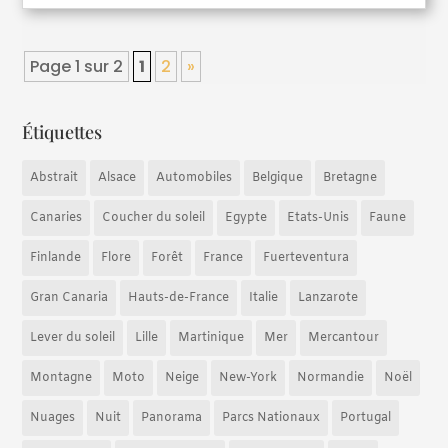
Page 1 sur 2
1
2
»
Étiquettes
Abstrait
Alsace
Automobiles
Belgique
Bretagne
Canaries
Coucher du soleil
Egypte
Etats-Unis
Faune
Finlande
Flore
Forêt
France
Fuerteventura
Gran Canaria
Hauts-de-France
Italie
Lanzarote
Lever du soleil
Lille
Martinique
Mer
Mercantour
Montagne
Moto
Neige
New-York
Normandie
Noël
Nuages
Nuit
Panorama
Parcs Nationaux
Portugal