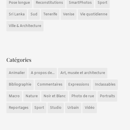
Pose longue
Reconstitutions
SmartPhotos
Sport
Sri Lanka
Sud
Tenerife
Venise
Vie quotidienne
Ville & Architecture
Catégories
Animalier
A propos de...
Art, musée et architecture
Bibliographie
Commentaires
Expressions
Inclassables
Macro
Nature
Noir et Blanc
Photo de rue
Portraits
Reportages
Sport
Studio
Urbain
Vidéo