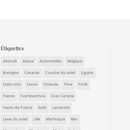
Étiquettes
Abstrait
Alsace
Automobiles
Belgique
Bretagne
Canaries
Coucher du soleil
Egypte
Etats-Unis
Faune
Finlande
Flore
Forêt
France
Fuerteventura
Gran Canaria
Hauts-de-France
Italie
Lanzarote
Lever du soleil
Lille
Martinique
Mer