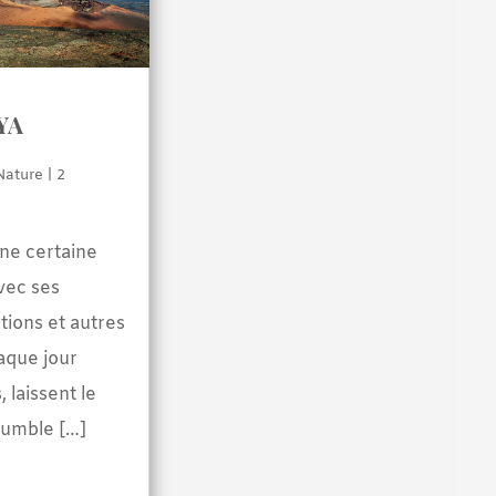
YA
Nature
| 2
ne certaine
vec ses
ations et autres
aque jour
 laissent le
humble […]