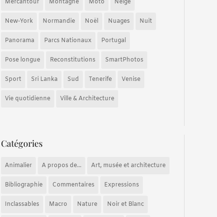
Mercantour
Montagne
Moto
Neige
New-York
Normandie
Noël
Nuages
Nuit
Panorama
Parcs Nationaux
Portugal
Pose longue
Reconstitutions
SmartPhotos
Sport
Sri Lanka
Sud
Tenerife
Venise
Vie quotidienne
Ville & Architecture
Catégories
Animalier
A propos de...
Art, musée et architecture
Bibliographie
Commentaires
Expressions
Inclassables
Macro
Nature
Noir et Blanc