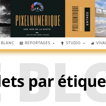
& BLANC
REPORTAGES
STUDIO
VIVA
E BL
lets par étiqu